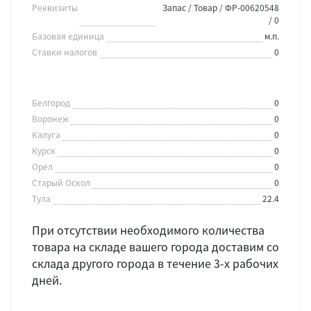
Реквизиты
Запас / Товар / ФР-00620548
/ 0
Базовая единица
м.п.
Ставки налогов
0
Белгород
0
Воронеж
0
Калуга
0
Курск
0
Орел
0
Старый Оскол
0
Тула
22.4
При отсутствии необходимого количества
товара на складе вашего города доставим со
склада другого города в течение 3-х рабочих
дней.