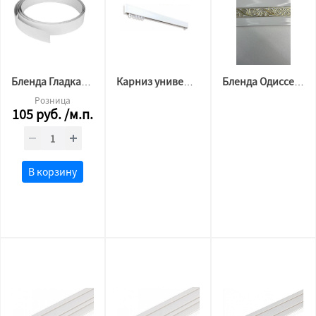
Бленда Гладкая белый 5 см (Мат)
Карниз универсал 290 см (Прямой)
Бленда Одиссея белый 7 см
Розница
105
руб.
/м.п.
В корзину