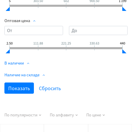
5
303.50
602
900.50
1 199
Оптовая цена
2.50
111.88
221.25
330.63
440
В наличии
Наличие на складе
По популярности
По алфавиту
По цене