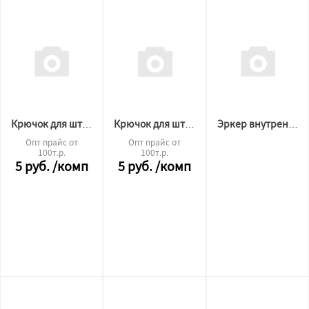
Крючок для штор "улитка" черный 100шт
Крючок для штор "улитка" белый 100шт
Эркер внутренний для 2х рядных гардин
Опт прайс от
Опт прайс от
100т.р.
100т.р.
5
руб.
/комп
5
руб.
/комп