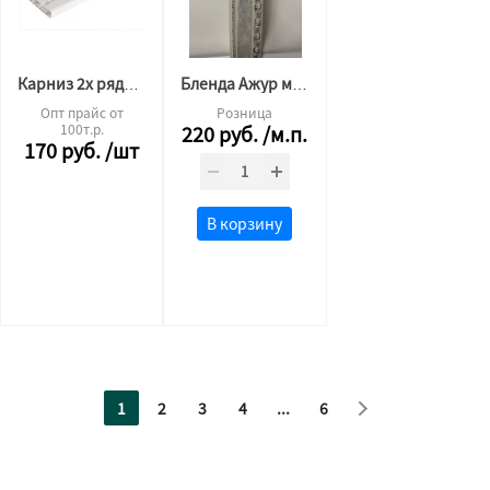
Карниз 2х рядный 1,6м
Бленда Ажур мрамор хром 7 см
Опт прайс от
Розница
100т.р.
220
руб.
/м.п.
170
руб.
/шт
В корзину
1
2
3
4
...
6