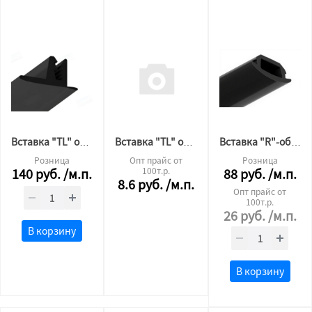
Вставка "TL" образная 347 (ГОТИКА)
Вставка "TL" образная Вид 2
Вставка "R"-образная черная 347
Розница
Опт прайс от
Розница
140
руб.
/м.п.
100т.р.
88
руб.
/м.п.
8.6
руб.
/м.п.
Опт прайс от
100т.р.
26
руб.
/м.п.
В корзину
В корзину