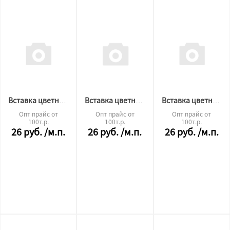
Вставка цветная "TL" образная 140
Вставка цветная "TL" образная 717
Вставка цветная "TL" образная 602
Опт прайс от
Опт прайс от
Опт прайс от
100т.р.
100т.р.
100т.р.
26
руб.
/м.п.
26
руб.
/м.п.
26
руб.
/м.п.