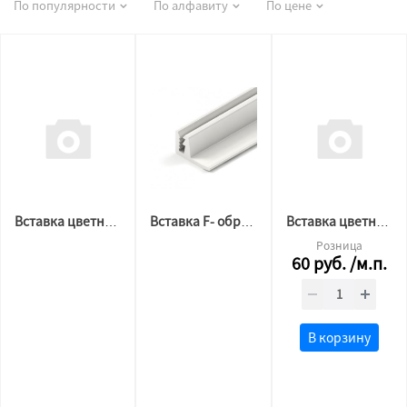
По популярности
По алфавиту
По цене
Вставка цветная "TL" образная 525
Вставка F- образная белая
Вставка цветная "TL" образная 573
Розница
60
руб.
/м.п.
В корзину