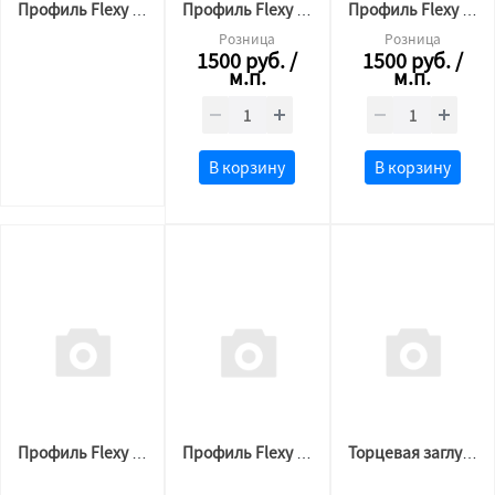
Профиль Flexy 3887 BORZZ KARNIZ P45 (2,2м.п) Чёрный
Профиль Flexy BORZZ KARNIZ ONE (2м) Белый
Профиль Flexy BORZZ KARNIZ ONE (2м) Чёрный
Розница
Розница
1500
руб.
/
1500
руб.
/
м.п.
м.п.
В корзину
В корзину
Профиль Flexy BORZZ LIGHT 30 (2м)
Профиль Flexy BORZZ FLY MINI (2м) Чёрный
Торцевая заглушка 3D Flexy 3см