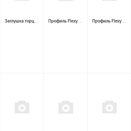
Заглушка торцевая BORZZ LIGHT 30 Белая
Профиль Flexy 3887 BORZZ KARNIZ P45 (3,2м.п) Чёрный
Профиль Flexy 3887 BORZZ KARNIZ P45 (3,2м.п) Белый