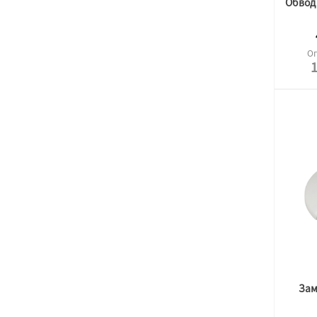
Оп
1
Зам