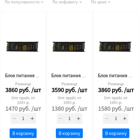
По популярности
По алфавиту
По цене
Блок питания для светодиодной ленты Premium 24v 400W без кулера
Блок питания для светодиодной ленты Premium 24v 300W без кулера
Блок питания для светодиодной ленты Premium 12v 400W без кулера
Розница
Розница
Розница
3860
руб.
/шт
3590
руб.
/шт
3860
руб.
/шт
Опт прайс от
Опт прайс от
Опт прайс от
100т.р.
100т.р.
100т.р.
1470
руб.
/шт
1380
руб.
/шт
1580
руб.
/шт
В корзину
В корзину
В корзину