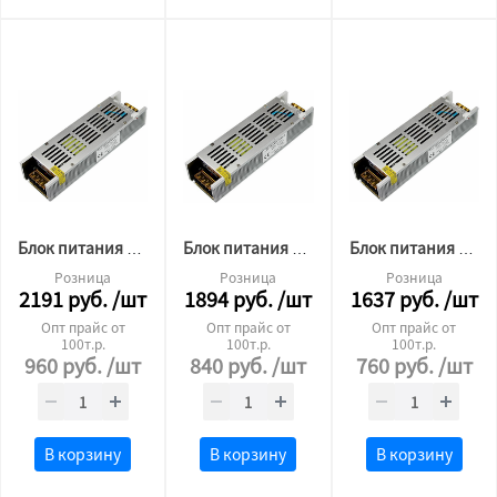
Блок питания для светодиодной ленты Premium 24v 250W ip20
Блок питания для светодиодной ленты Premium 24v 200W ip20
Блок питания для светодиодной ленты Premium 24v 150W ip20
Розница
Розница
Розница
2191
руб.
/шт
1894
руб.
/шт
1637
руб.
/шт
Опт прайс от
Опт прайс от
Опт прайс от
100т.р.
100т.р.
100т.р.
960
руб.
/шт
840
руб.
/шт
760
руб.
/шт
В корзину
В корзину
В корзину