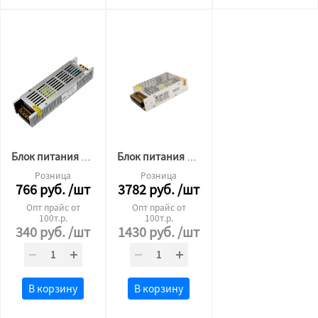
Блок питания для светодиодной ленты Premium 24v 25W ip20
Блок питания для светодиодной ленты 24v 400W
Розница
Розница
766
руб.
/шт
3782
руб.
/шт
Опт прайс от
Опт прайс от
100т.р.
100т.р.
340
руб.
/шт
1430
руб.
/шт
В корзину
В корзину