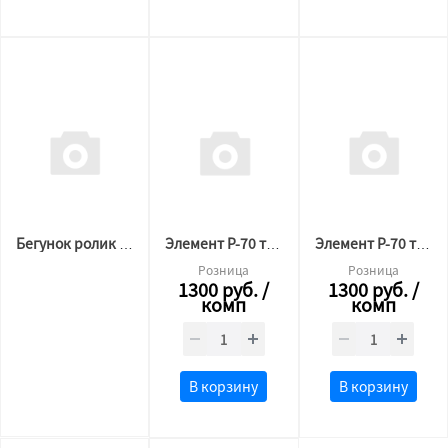
Бегунок ролик для гардины, крючок-улитка, черный, 50шт/уп
Элемент Р-70 торцевой АЛ Черный (комплект 2/2шт)
Элемент Р-70 торцевой АЛ Белый (комплект 2/2шт)
Розница
Розница
1300
руб.
/
1300
руб.
/
комп
комп
В корзину
В корзину