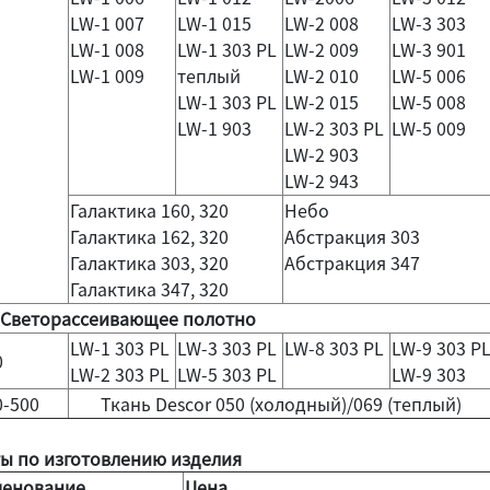
LW-1 007
LW-1 015
LW-2 008
LW-3 303
LW-1 008
LW-1 303 PL
LW-2 009
LW-3 901
LW-1 009
теплый
LW-2 010
LW-5 006
LW-1 303 PL
LW-2 015
LW-5 008
LW-1 903
LW-2 303 PL
LW-5 009
LW-2 903
LW-2 943
Галактика 160, 320
Небо
Галактика 162, 320
Абстракция 303
Галактика 303, 320
Абстракция 347
Галактика 347, 320
Светорассеивающее полотно
LW-1 303 PL
LW-3 303 PL
LW-8 303 PL
LW-9 303 P
0
LW-2 303 PL
LW-5 303 PL
LW-9 303
-500
Ткань Descor 050 (холодный)/069 (теплый)
ы по изготовлению изделия
енование
Цена