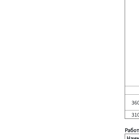
36
310
Работ
Наим