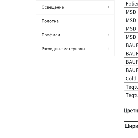
Folie
Освещение
MSD C
MSD C
Полотна
MSD C
Профили
MSD C
BAUF
Расходные материалы
BAUF
BAUF
BAUF
Cold 
Teqt
Teqt
Цветн
Шири