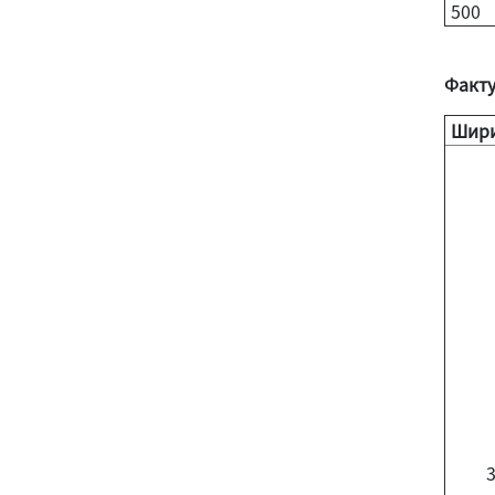
500
Факт
Шири
3