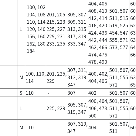
404, 406
60
100, 102
408, 410
501, 507
60
104, 108
201, 205
305, 307
412, 414
511, 515
60
110, 114
215, 223
309, 311
416, 420
519, 525
62
L
120, 140
225, 227
313, 315
424, 436
454, 547
63
156, 160
229, 231
317, 319
442, 444
555, 571
63
162, 180
233, 235
333, 347
462, 466
573, 577
64
184
474, 476
66
478, 490
307, 311,
501, 507,
60
100, 110,
201, 225,
400, 402,
M
313, 319,
511, 555,
63
114
229
404, 406
347
571
65
S
110
-
307
402
501, 507
60
400, 404,
501, 507,
305, 307,
L
-
225, 229
406, 478,
511, 555,
60
319, 347
500
571
307, 319,
501, 507,
M
110
-
404
6
347
511