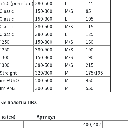
n 2.0 (premium)
380-500
L
145
lassic
150-360
M/S
85
lassic
150-360
L
105
lassic
380-500
M/S
115
lassic
380-500
L
125
 250
150-360
M/S
160
 250
380-500
M/S
190
 300
150-360
M/S
190
 300
380-500
M/S
215
Streight
320/360
M
175/195
um EURO
200-500
M
450
um KM2
200-500
M
550
ые полотна ПВХ
на (см)
Артикул
400, 402