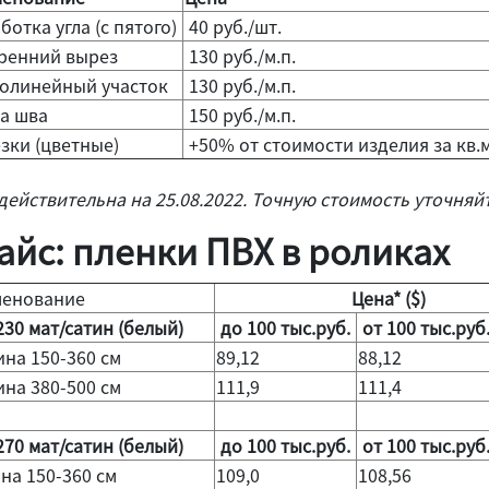
отка угла (с пятого)
40 руб./шт.
ренний вырез
130 руб./м.п.
олинейный участок
130 руб./м.п.
а шва
150 руб./м.п.
зки (цветные)
+50% от стоимости изделия за кв.
действительна на 25.08.2022. Точную стоимость уточняй
айс: пленки ПВХ в роликах
енование
Цена* ($)
230
мат/сатин (белый)
до 100 тыс.руб.
от 100 тыс.руб
на 150-360 см
89,12
88,12
на 380-500 см
111,9
111,4
270
мат/сатин (белый)
до 100 тыс.руб.
от 100 тыс.руб
на 150-360 см
109,0
108,56