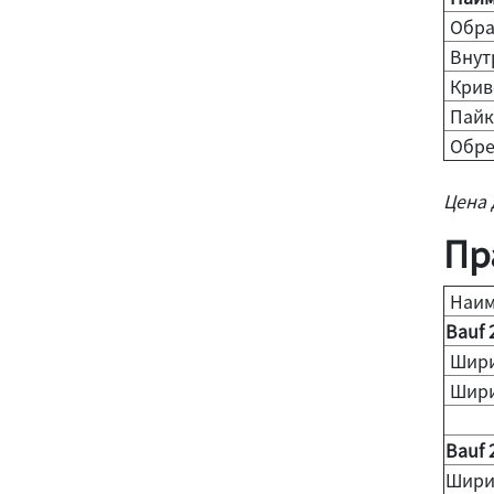
Обраб
Внут
Крив
Пайк
Обре
Цена 
Пр
Наим
Bauf 
Шири
Шири
Bauf 
Шири