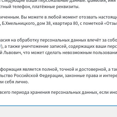
а следующие Ваши персональные данные: фамилия, имя и
актный телефон, платёжные реквизиты.
ниченным. Вы можете в любой момент отозвать настоящ
д, Б.Хмельницкого, дом 38, квартира 80, с пометкой «От
асия на обработку персональных данных влечёт за собо
/
), а также уничтожение записей, содержащих ваши пер
й Львович, что может сделать невозможным пользован
нформация является полной, точной и достоверной, а т
ьство Российской Федерации, законные права и интере
и себя лично.
 всего периода хранения персональных данных, если и