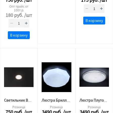
Опт прайс от
100т.р.
180
руб.
/шт
В корзину
В корзину
Светильник BH 53 для натяжного потолка утопленный ORB БЕЛЫЙ цоколь
Люстра Бриллиант 36w*2 пульт (72вт основание 45см, по плафону 49см)
Люстра Плутон 36w*2 ПДУ пульт (72вт основание 45см, по плафону 49см)
Розница
Розница
Розница
750
руб.
/шт
3490
руб.
/шт
3490
руб.
/шт