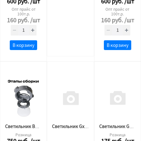
600
руб.
/шт
600
руб.
/шт
Опт прайс от
Опт прайс от
100т.р.
100т.р.
160
руб.
/шт
160
руб.
/шт
В корзину
В корзину
Светильник BH 53 для натяжного потолка утопленный ORB ЧЁРНЫЙ цоколь
Светильник Gx53 черный накладной 2020
Светильник GX53 белый матовый
Розница
Розница
750
руб.
/шт
175
руб.
/шт