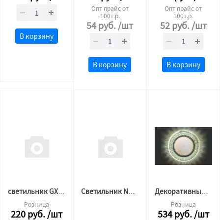
Опт прайс от
Опт прайс от
100т.р.
100т.р.
54
руб.
/шт
52
руб.
/шт
В корзину
В корзину
В корзину
светильник GX53 бронза
Светильник Navigator 7W 4000K 176-264B
Декоративный светильник GX53 L250 (4500 К)
Розница
Розница
220
руб.
/шт
534
руб.
/шт