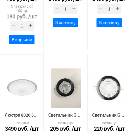
Опт прайс от
100т.р.
180
руб.
/шт
В корзину
В корзину
В корзину
Люстра 8020 36w*2 560мм пульт (основание 45, плафон 56)
Светильник GX53 черный Мат
Светильник GX53 черный Хром
Розница
Розница
Розница
3490
руб.
/шт
205
руб.
/шт
220
руб.
/шт