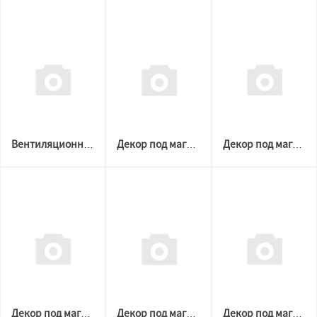
Вентиляционная решётка под вклейку прямоугольная 70х170мм Рисунок 1
Декор под магнитную решетку ЧЕРНЫЙ D 100-200 №3 (Welton)
Декор под магнитную решетку ЧЕРНЫЙ D 100-200 №2 (Welton)
Декор под магнитную решетку ЧЕРНЫЙ D 100-200 №1 (Welton)
Декор под магнитную решетку ЧЕРНАЯ D 60-120 №3 (Welton)
Декор под магнитную решетку ЧЕРНАЯ D 60-120 №2 (Welton)