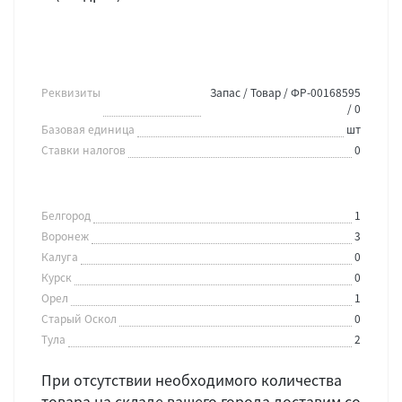
Реквизиты
Запас / Товар / ФР-00168595
/ 0
Базовая единица
шт
Ставки налогов
0
Белгород
1
Воронеж
3
Калуга
0
Курск
0
Орел
1
Старый Оскол
0
Тула
2
При отсутствии необходимого количества
товара на складе вашего города доставим со